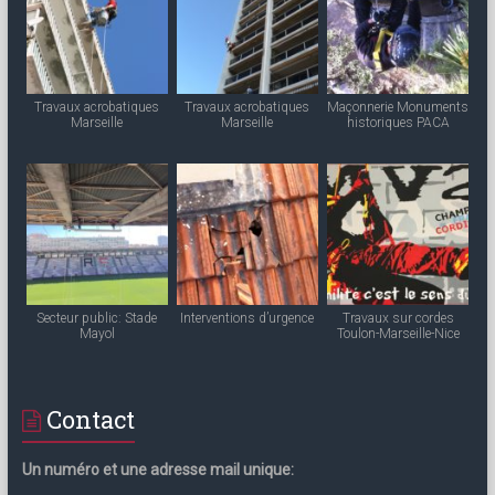
Travaux acrobatiques
Travaux acrobatiques
Maçonnerie Monuments
Marseille
Marseille
historiques PACA
Secteur public: Stade
Interventions d’urgence
Travaux sur cordes
Mayol
Toulon-Marseille-Nice
Contact
Un numéro et une adresse mail unique: