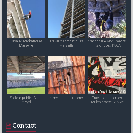
Travaux acrobatiques
Travaux acrobatiques
Maçonnerie Monuments
Marseille
Marseille
historiques PACA
Secteur public: Stade
Interventions d’urgence
Travaux sur cordes
Mayol
Toulon-Marseille-Nice
Contact