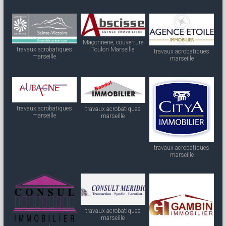
Maçonnerie, couverture
travaux acrobatiques
Toulon Marseille
travaux acrobatiques
marseille
marseille
travaux acrobatiques
travaux acrobatiques
marseille
marseille
travaux acrobatiques
marseille
travaux acrobatiques
marseille